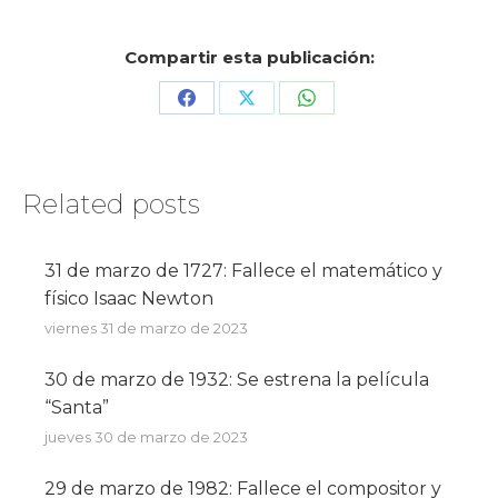
Compartir esta publicación:
Share
Share
Share
on
on
on
Facebook
X
WhatsApp
Related posts
31 de marzo de 1727: Fallece el matemático y
físico Isaac Newton
viernes 31 de marzo de 2023
30 de marzo de 1932: Se estrena la película
“Santa”
jueves 30 de marzo de 2023
29 de marzo de 1982: Fallece el compositor y